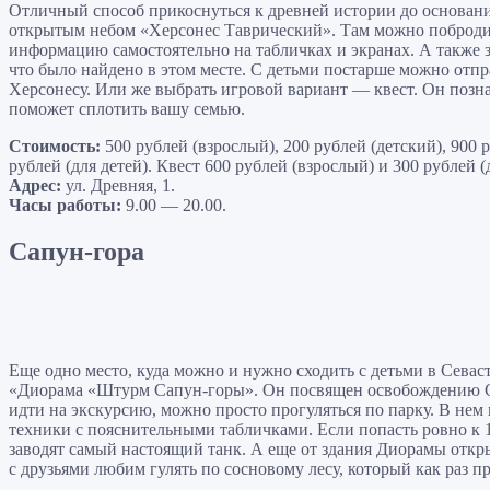
Отличный способ прикоснуться к древней истории до основани
открытым небом «Херсонес Таврический». Там можно побродит
информацию самостоятельно на табличках и экранах. А также з
что было найдено в этом месте. С детьми постарше можно отп
Херсонесу. Или же выбрать игровой вариант — квест. Он позн
поможет сплотить вашу семью.
Стоимость:
500 рублей (взрослый), 200 рублей (детский), 900 
рублей (для детей). Квест 600 рублей (взрослый) и 300 рублей (
Адрес:
ул. Древняя, 1.
Часы работы:
9.00 — 20.00.
Сапун-гора
Еще одно место, куда можно и нужно сходить с детьми в Севас
«Диорама «Штурм Сапун-горы». Он посвящен освобождению Сев
идти на экскурсию, можно просто прогуляться по парку. В нем
техники с пояснительными табличками. Если попасть ровно к 1
заводят самый настоящий танк. А еще от здания Диорамы откр
с друзьями любим гулять по сосновому лесу, который как раз 