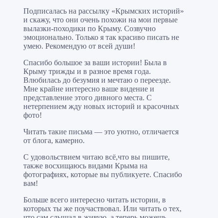
Подписалась на рассылку «Крымских историй»
и скажу, что они очень похожи на мои первые
вылазки-походики по Крыму. Созвучно
эмоционально. Только я так красиво писать не
умею. Рекомендую от всей души!
Спасибо большое за ваши истории! Была в
Крыму трижды и в разное время года.
Влюбилась до безумия и мечтаю о переезде.
Мне крайне интересно ваше видение и
представление этого дивного места. С
нетерпением жду новых историй и красочных
фото!
Читать такие письма — это уютно, отличается
от блога, камерно.
С удовольствием читаю всё,что вы пишите,
также восхищаюсь видами Крыма на
фотографиях, которые вы публикуете. Спасибо
вам!
Больше всего интересно читать истории, в
которых ты же поучаствовал. Или читать о тех,
что сам слышал в живую, а теперь можешь