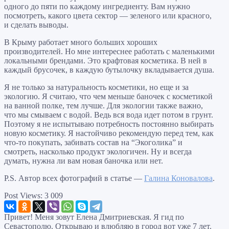
одного до пяти по каждому ингредиенту. Вам нужно
посмотреть, какого цвета сектор — зеленого или красного,
и сделать выводы.
В Крыму работает много больших хороших
производителей. Но мне интереснее работать с маленькими
локальными брендами. Это крафтовая косметика. В ней в
каждый брусочек, в каждую бутылочку вкладывается душа.
Я не только за натуральность косметики, но еще и за
экологию. Я считаю, что чем меньше баночек с косметикой
на ванной полке, тем лучше. Для экологии также важно,
что мы смываем с водой. Ведь вся вода идет потом в грунт.
Поэтому я не испытываю потребность постоянно выбирать
новую косметику. Я настойчиво рекомендую перед тем, как
что-то покупать, забивать состав на “Экоголика” и
смотреть, насколько продукт экологичен. Ну и всегда
думать, нужна ли вам новая баночка или нет.
P.S. Автор всех фотографий в статье —
Галина Коновалова
.
Post Views:
3 009
Привет! Меня зовут Елена Дмитриевская. Я гид по
Севастополю. Открываю и влюбляю в город вот уже 7 лет.