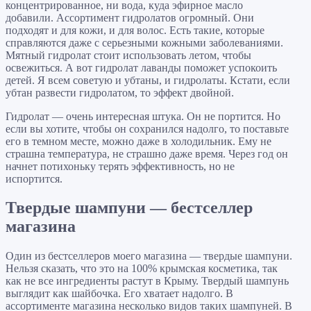
концентрированное, ни вода, куда эфирное масло
добавили. Ассортимент гидролатов огромный. Они
подходят и для кожи, и для волос. Есть такие, которые
справляются даже с серьезными кожными заболеваниями.
Мятный гидролат стоит использовать летом, чтобы
освежиться. А вот гидролат лаванды поможет успокоить
детей. Я всем советую и убтаны, и гидролаты. Кстати, если
убтан развести гидролатом, то эффект двойной.
Гидролат — очень интересная штука. Он не портится. Но
если вы хотите, чтобы он сохранился надолго, то поставьте
его в темном месте, можно даже в холодильник. Ему не
страшна температура, не страшно даже время. Через год он
начнет потихоньку терять эффективность, но не
испортится.
Твердые шампуни — бестселлер
магазина
Один из бестселлеров моего магазина — твердые шампуни.
Нельзя сказать, что это на 100% крымская косметика, так
как не все ингредиенты растут в Крыму. Твердый шампунь
выглядит как шайбочка. Его хватает надолго. В
ассортименте магазина несколько видов таких шампуней. В