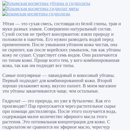
Убтан — это сухая смесь, состоящая из белой глины, трав и
муки разных злаков. Совершенно натуральный состав.
Сухой состав не требует консервантов: взяли природу и
положили в пакетик. Его нужно разводить водой перед
применением. После умывания убтаном кожа чистая, она
не скрипит, как после корейских умывалок, так как убтаны
кожу не сушат. Существует семь видов. Они различаются
по типам кожи. Проще всего тем, у кого комбинированная
кожа, так как им подходят все типы.
Самые популярные — лавандовый и кокосовый убтаны.
Первый подходит для комбинированной кожи. Второй
хорошо увлажняет кожу, вкусно пахнет. В моем магазине
эти убтаны заканчиваются чаще, чем остальные.
Гидролат — это природа, но уже в бутылочке. Как его
производят? Пар пропускается через растительное сырье
при помощи дистиллятора. После этого получается вода,
содержащая малое количество эфирного масла этого
растения. Это оптимальная концентрация для кожи. С
гидролатом не сравнится ни эфирное масло, чересчур