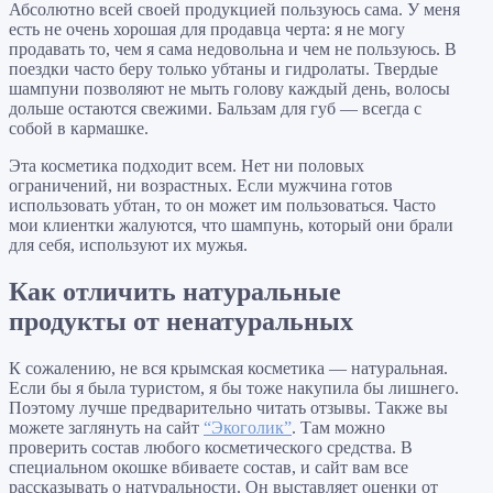
Абсолютно всей своей продукцией пользуюсь сама. У меня
есть не очень хорошая для продавца черта: я не могу
продавать то, чем я сама недовольна и чем не пользуюсь. В
поездки часто беру только убтаны и гидролаты. Твердые
шампуни позволяют не мыть голову каждый день, волосы
дольше остаются свежими. Бальзам для губ — всегда с
собой в кармашке.
Эта косметика подходит всем. Нет ни половых
ограничений, ни возрастных. Если мужчина готов
использовать убтан, то он может им пользоваться. Часто
мои клиентки жалуются, что шампунь, который они брали
для себя, используют их мужья.
Как отличить натуральные
продукты от ненатуральных
К сожалению, не вся крымская косметика — натуральная.
Если бы я была туристом, я бы тоже накупила бы лишнего.
Поэтому лучше предварительно читать отзывы. Также вы
можете заглянуть на сайт
“Экоголик”
. Там можно
проверить состав любого косметического средства. В
специальном окошке вбиваете состав, и сайт вам все
рассказывать о натуральности. Он выставляет оценки от