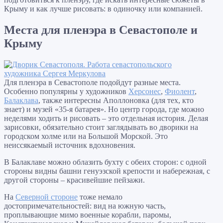
Крыму и как лучше рисовать: в одиночку или компанией.
Места для пленэра в Севастополе и
Крыму
Для пленэра в Севастополе подойдут разные места.
Особенно популярны у художников
Херсонес
,
Фиолент
,
Балаклава
, также интересны Аполлоновка (для тех, кто
знает) и музей «35-я батарея». Но центр города, где можно
неделями ходить и рисовать – это отдельная история. Делая
зарисовки, обязательно стоит заглядывать во дворики на
городском холме или на Большой Морской. Это
неиссякаемый источник вдохновения.
В Балаклаве можно облазить бухту с обеих сторон: с одной
стороны видны башни генуэзской крепости и набережная, с
другой стороны – красивейшие пейзажи.
На
Северной стороне
тоже немало
достопримечательностей: вид на южную часть,
проплывающие мимо военные корабли, паромы,