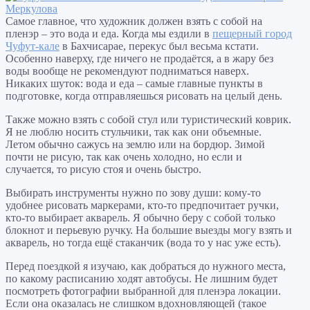
Самое главное, что художник должен взять с собой на
пленэр – это вода и еда. Когда мы ездили в
пещерный город
Чуфут-кале
в Бахчисарае, перекус был весьма кстати.
Особенно наверху, где ничего не продаётся, а в жару без
воды вообще не рекомендуют подниматься наверх.
Никаких шуток: вода и еда – самые главные пункты в
подготовке, когда отправляешься рисовать на целый день.
Также можно взять с собой стул или туристический коврик.
Я не люблю носить стульчики, так как они объемные.
Летом обычно сажусь на землю или на бордюр. Зимой
почти не рисую, так как очень холодно, но если и
случается, то рисую стоя и очень быстро.
Выбирать инструменты нужно по зову души: кому-то
удобнее рисовать маркерами, кто-то предпочитает ручки,
кто-то выбирает акварель. Я обычно беру с собой только
блокнот и перьевую ручку. На большие выезды могу взять и
акварель, но тогда ещё стаканчик (вода то у нас уже есть).
Перед поездкой я изучаю, как добраться до нужного места,
по какому расписанию ходят автобусы. Не лишним будет
посмотреть фотографии выбранной для пленэра локации.
Если она оказалась не слишком вдохновляющей (такое